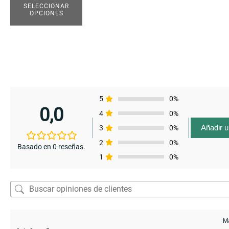
SELECCIONAR
pueden
enu
enu
OPCIONES
elegir
en
enu
la
página
de
producto
5
0%
0,0
4
0%
Añadir 
3
0%
2
0%
Basado en 0 reseñas.
1
0%