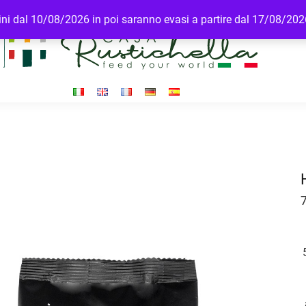
rdini dal 10/08/2026 in poi saranno evasi a partire dal 17/08/20