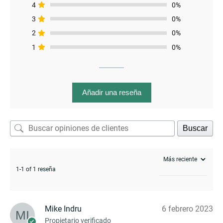
4
0%
3
0%
menu
2
0%
1
0%
Añadir una reseña
Buscar
1-1 of 1 reseña
Mike Indru
6 febrero 2023
Propietario verificado