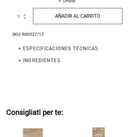
Limpiar
Pennine
AÑADIR AL CARRITO
Rigate
500g
cantidad
SKU:
R00327/12
+ ESPECIFICACIONES TÉCNICAS
+ INGREDIENTES
Consigliati per te:
Este
Este