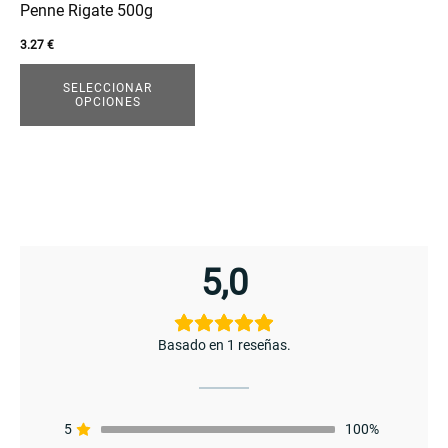
pueden
Penne Rigate 500g
elegir
3.27
€
en
enu
la
SELECCIONAR
menu
OPCIONES
página
de
producto
5,0
Basado en 1 reseñas.
5
100%