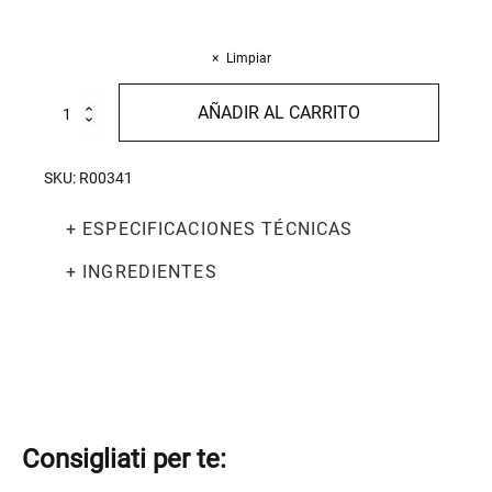
Limpiar
Puré
AÑADIR AL CARRITO
de
tomate
550g
SKU:
R00341
cantidad
+ ESPECIFICACIONES TÉCNICAS
+ INGREDIENTES
Consigliati per te: