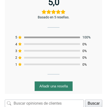
5,0
Basado en 5 reseñas.
enu
menu
5
100%
4
0%
3
0%
2
0%
1
0%
Añadir una reseña
Buscar