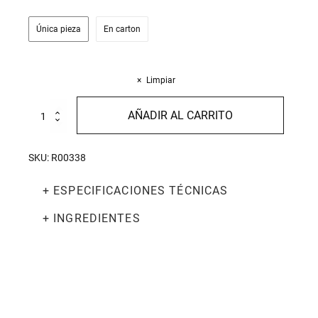
Única pieza
En carton
Limpiar
Salsa
AÑADIR AL CARRITO
de
Tomate
y
SKU:
R00338
Albahaca
Ecológica
+ ESPECIFICACIONES TÉCNICAS
270g
cantidad
+ INGREDIENTES