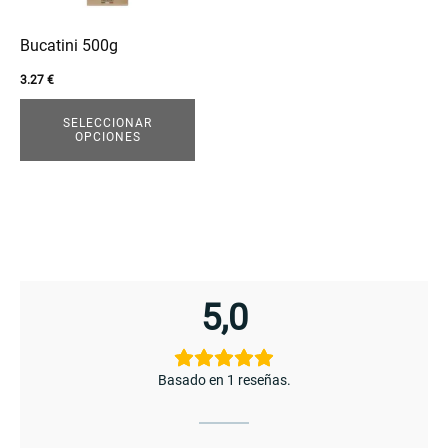
se
pueden
Bucatini 500g
elegir
3.27
€
en
enu
la
SELECCIONAR
menu
OPCIONES
página
de
producto
5,0
Basado en 1 reseñas.