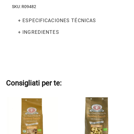
biológicas
SKU:
R09482
500g
cantidad
+ ESPECIFICACIONES TÉCNICAS
+ INGREDIENTES
Consigliati per te:
Este
Este
producto
producto
tiene
tiene
múltiples
múltiples
variantes.
variantes.