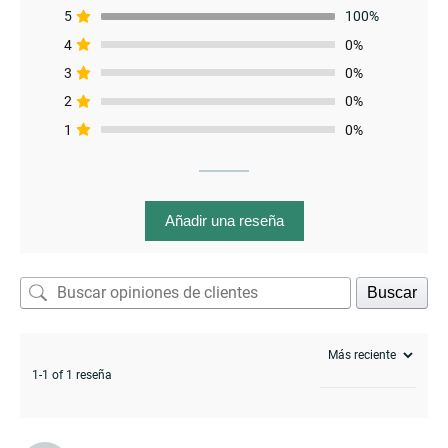
5
100%
4
0%
menu
3
0%
2
0%
1
0%
Añadir una reseña
Buscar
1-1 of 1 reseña