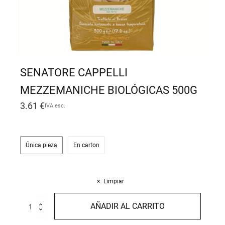
SENATORE CAPPELLI
MEZZEMANICHE BIOLÓGICAS 500G
3.61
€
IVA esc.
Única pieza
En carton
Limpiar
Senatore
AÑADIR AL CARRITO
Cappelli
Mezzemaniche