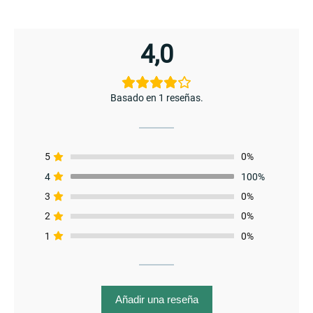
menu
4,0
Basado en 1 reseñas.
5
0%
4
100%
3
0%
2
0%
1
0%
menu
Añadir una reseña