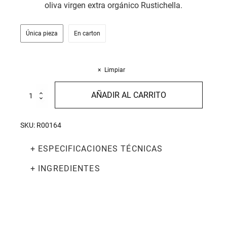
oliva virgen extra orgánico Rustichella.
Única pieza
En carton
Limpiar
Tonnarelli
AÑADIR AL CARRITO
con
tinta
de
SKU:
R00164
calamar
500g
+ ESPECIFICACIONES TÉCNICAS
cantidad
+ INGREDIENTES