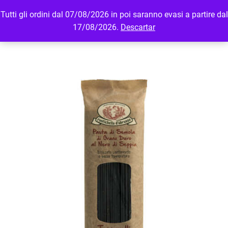
Tutti gli ordini dal 07/08/2026 in poi saranno evasi a partire dal
MENU
LOGIN
17/08/2026.
Descartar