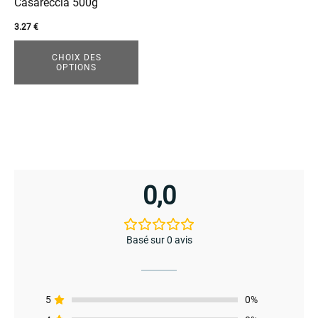
être
Casareccia 500g
choisies
3.27
€
sur
la
CHOIX DES
OPTIONS
page
du
produit
menu
0,0
Basé sur 0 avis
5
0%