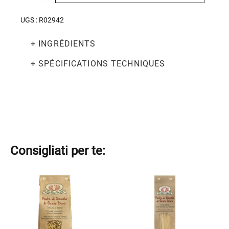
Fregola
tostata
UGS :
R02942
500g
+ INGRÉDIENTS
+ SPÉCIFICATIONS TECHNIQUES
Consigliati per te:
Ce
Ce
produit
produit
a
a
plusieurs
plusieurs