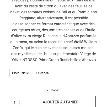
avec des palourdes ou un risotto aux fruits de mer
avec du zeste de citron ou avec des feuilles de
navet, des tomates cerises, de l'ail et du Parmigiano
Reggiano; alternativement, il est possible
d'assaisonner ce format caractéristique avec des
courgettes rôties, des tomates cerises et de l'huile
d'olive extra vierge Rustichella d'Abruzzo parfumée
au piment, ou selon la recette du chef étoilé William
Zonfa, qui le cuisine avec des saucisses maison,
des myrtilles et de l'huile supplémentaire Vierge de
l'Olive INTOSSO PrimoGrano Rustichella d'Abruzzo.
Pièce unique
En carton
Effacer
quantité
AJOUTER AU PANIER
de