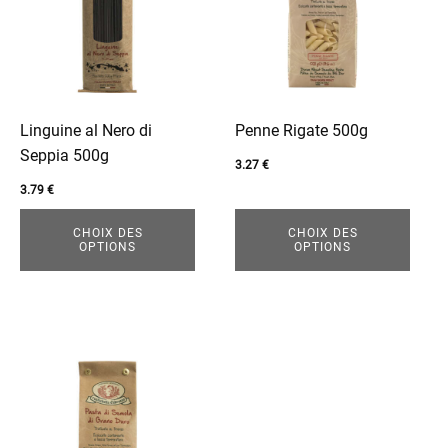
plusieurs
plusieurs
variations.
variations.
Les
Les
options
options
peuvent
peuvent
être
être
Linguine al Nero di
Penne Rigate 500g
choisies
choisies
Seppia 500g
3.27
€
sur
sur
3.79
€
la
la
page
page
CHOIX DES
CHOIX DES
OPTIONS
OPTIONS
du
du
enu
produit
produit
Ce
produit
a
plusieurs