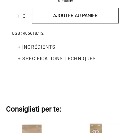
Effacer
quantité
AJOUTER AU PANIER
de
Maccheroni
500g
UGS :
R05618/12
+ INGRÉDIENTS
+ SPÉCIFICATIONS TECHNIQUES
Consigliati per te:
Ce
Ce