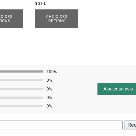
être
3.27
€
choisies
IX DES
CHOIX DES
sur
TIONS
OPTIONS
la
page
du
produit
100%
0%
Ajouter un avis
0%
0%
0%
Rec