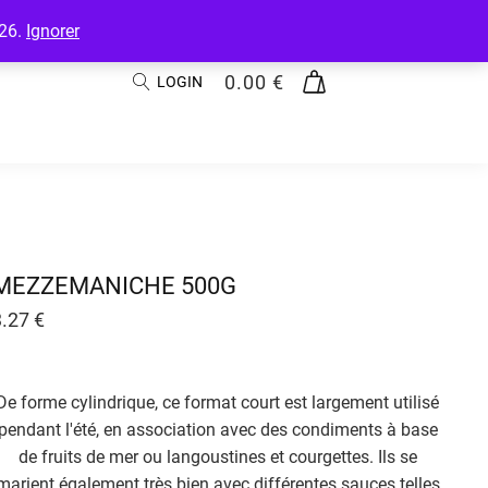
026.
Ignorer
0.00
€
LOGIN
MEZZEMANICHE 500G
3.27
€
De forme cylindrique, ce format court est largement utilisé
pendant l'été, en association avec des condiments à base
de fruits de mer ou langoustines et courgettes. Ils se
marient également très bien avec différentes sauces telles