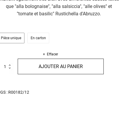
que "alla bolognaise", "alla salsiccia", "alle olives" et
"tomate et basilic" Rustichella d'Abruzzo.
Pièce unique
En carton
Effacer
uantité
AJOUTER AU PANIER
e
ezzemaniche
00g
GS :
R00182/12