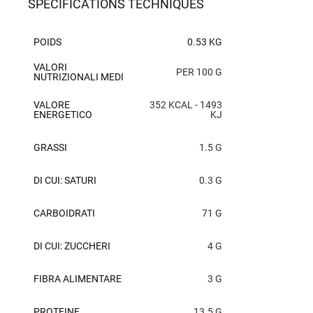
SPÉCIFICATIONS TECHNIQUES
POIDS
0.53 KG
VALORI
PER 100 G
NUTRIZIONALI MEDI
VALORE
352 KCAL - 1493
ENERGETICO
KJ
GRASSI
1.5 G
DI CUI: SATURI
0.3 G
CARBOIDRATI
71 G
DI CUI: ZUCCHERI
4 G
FIBRA ALIMENTARE
3 G
PROTEINE
13.5 G