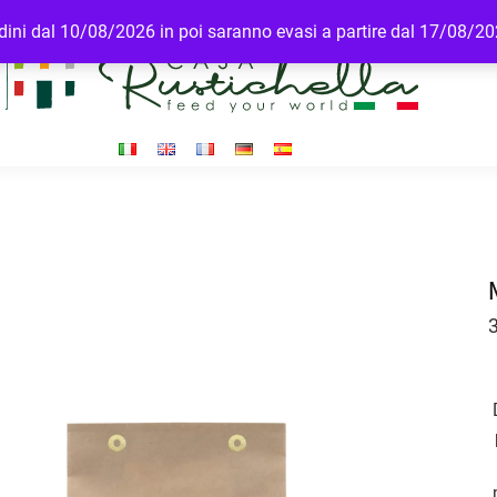
ordini dal 10/08/2026 in poi saranno evasi a partire dal 17/08/2