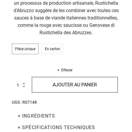
un processus de production artisanale, Rustichella
d'Abruzzo suggère de les combiner avec toutes ces
sauces à base de viande italiennes traditionnelles,
comme la rouge avec saucisse ou Genovese di
Rustichella des Abruzzes.
Pièce unique
En carton
Effacer
quantité
AJOUTER AU PANIER
de
Penne
Rigate
UGS :
R07148
Senatore
Cappelli
+ INGRÉDIENTS
biológico
500g
+ SPÉCIFICATIONS TECHNIQUES