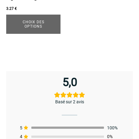
choisies
3.27
€
sur
la
CHOIX DES
OPTIONS
page
du
produit
5,0
Basé sur 2 avis
menu
5
100%
4
0%