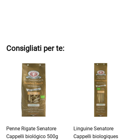
Consigliati per te:
Ce
Ce
produit
produit
a
a
plusieurs
plusieurs
variations.
variations.
Les
Les
options
options
peuvent
peuvent
être
être
Penne Rigate Senatore
Linguine Senatore
choisies
choisies
Cappelli biológico 500g
Cappelli biologiques