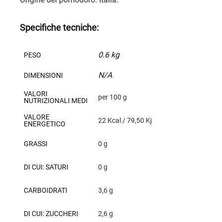
Specifiche tecniche:
0.6 kg
PESO
N/A
DIMENSIONI
VALORI
per 100 g
NUTRIZIONALI MEDI
VALORE
22 Kcal / 79,50 Kj
ENERGETICO
GRASSI
0 g
DI CUI: SATURI
0 g
CARBOIDRATI
3,6 g
DI CUI: ZUCCHERI
2,6 g