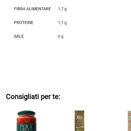
FIBRA ALIMENTARE
1,7 g
PROTEINE
1,1 g
SALE
0 g
Consigliati per te:
Questo
Questo
Questo
prodotto
prodotto
prodotto
ha
ha
ha