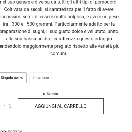
nel suo genere e diversa da tutti gli altri tipi di pomodoro.
Coltivata da secoli, si caratterizza per il fatto di avere
pochissimi semi, di essere molto polposa, e avere un peso
tra i 300 e i 500 grammi. Particolarmente adatto per la
preparazione di sughi, il suo gusto dolce e vellutato, unito
alla sua bassa acidità, caratterizza questo ortaggio
rendendolo maggiormente pregiato rispetto alle varietà più
comuni.
Singolo pezzo
In cartone
Svuota
assata
AGGIUNGI AL CARRELLO
i
omodoro
era
'Abruzzo
00g