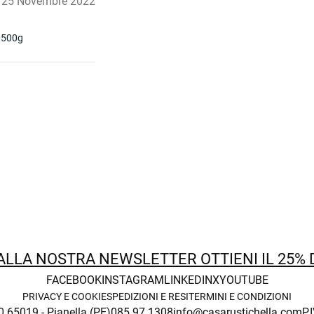
25 Novembre 2022
 500g
 ALLA NOSTRA NEWSLETTER OTTIENI IL 25%
FACEBOOK
INSTAGRAM
LINKEDIN
X
YOUTUBE
PRIVACY E COOKIE
SPEDIZIONI E RESI
TERMINI E CONDIZIONI
0 65019 - Pianella (PE)
085 97 1308
info@casarustichella.com
P.