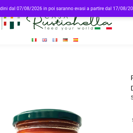
ordini dal 07/08/2026 in poi saranno evasi a partire dal 17/08/2