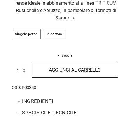
rende ideale in abbinamento alla linea TRITICUM
Rustichella d'Abruzzo, in particolare ai formati di
Saragolla.
Singolo pezzo
In cartone
Svuota
Pesto
AGGIUNGI AL CARRELLO
alla
Genovese
Bio
COD:
R00340
130g
quantità
+ INGREDIENTI
+ SPECIFICHE TECNICHE