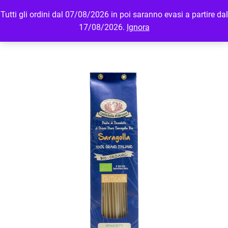
Tutti gli ordini dal 07/08/2026 in poi saranno evasi a partire dal
MENU
LOGIN
17/08/2026.
Ignora