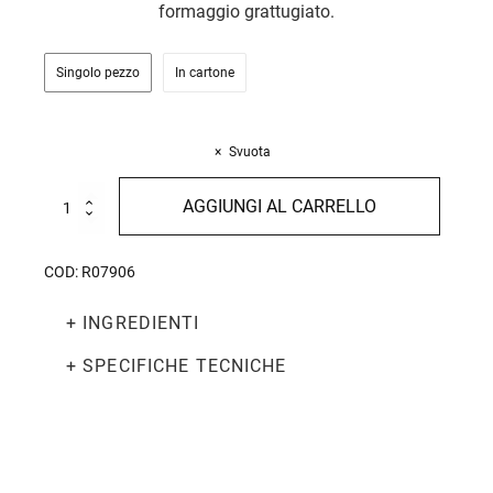
formaggio grattugiato.
Singolo pezzo
In cartone
Svuota
Spaghetti
AGGIUNGI AL CARRELLO
di
Saragolla
Bio
COD:
R07906
500g
quantità
+ INGREDIENTI
+ SPECIFICHE TECNICHE