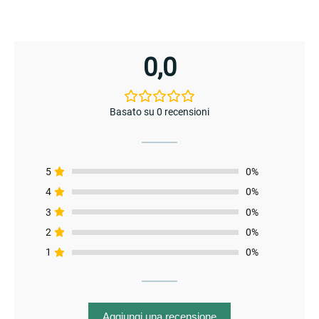
enu
0,0
Basato su 0 recensioni
enu
5
0%
4
0%
3
0%
2
0%
1
0%
Aggiungi una recensione