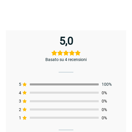
enu
5,0
Basato su 4 recensioni
5
100%
4
0%
3
0%
enu
2
0%
1
0%