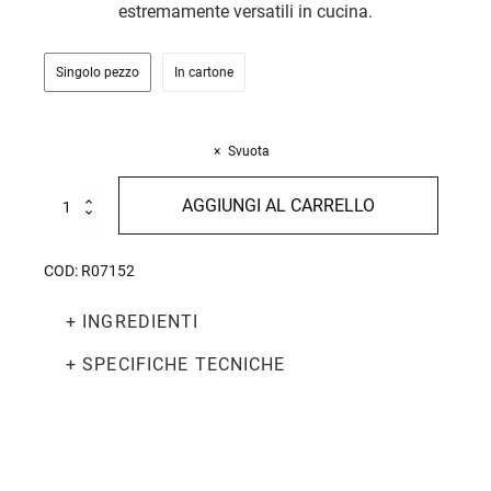
estremamente versatili in cucina.
Singolo pezzo
In cartone
Svuota
Spaghetti
AGGIUNGI AL CARRELLO
Integrali
Bio
500g
COD:
R07152
quantità
+ INGREDIENTI
+ SPECIFICHE TECNICHE