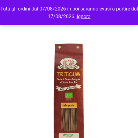
Tutti gli ordini dal 07/08/2026 in poi saranno evasi a partire dal
MENU
LOGIN
17/08/2026.
Ignora