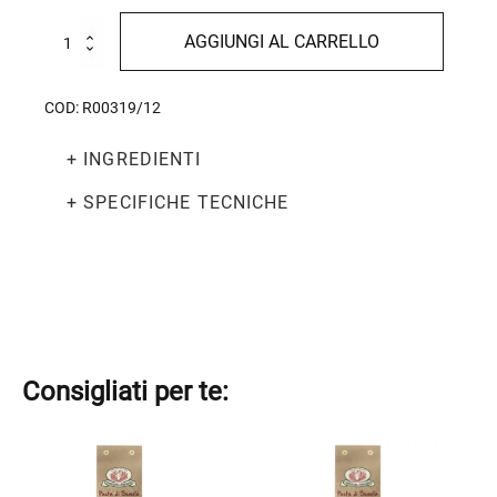
Spaghettini
AGGIUNGI AL CARRELLO
500g
quantità
COD:
R00319/12
+ INGREDIENTI
+ SPECIFICHE TECNICHE
Consigliati per te:
Questo
Questo
prodotto
prodotto