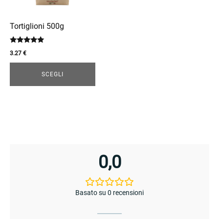
opzioni
possono
essere
Tortiglioni 500g
scelte
Valutato
nella
3.27
€
5.00
enu
pagina
su 5
del
SCEGLI
prodotto
0,0
enu
Basato su 0 recensioni