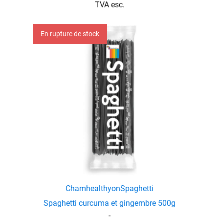
TVA esc.
enu
En rupture de stock
menu
Chamhealthyon
Spaghetti
Spaghetti curcuma et gingembre 500g
-