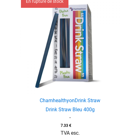
En rupture de stock
Chamhealthyon
Drink Straw
Drink Straw Bleu 400g
-
7.33
€
TVA esc.