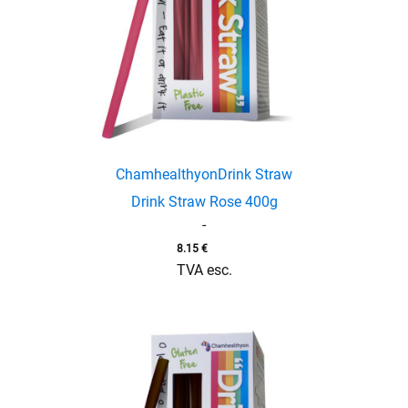
Chamhealthyon
Drink Straw
Drink Straw Rose 400g
-
8.15
€
TVA esc.