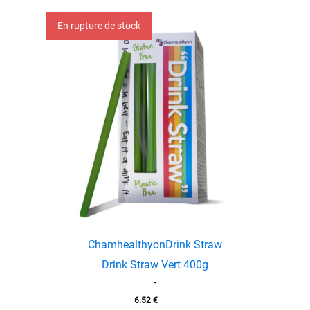
En rupture de stock
Chamhealthyon
Drink Straw
Drink Straw Vert 400g
-
enu
6.52
€
menu