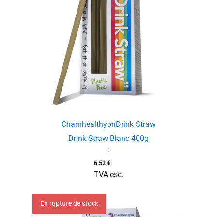
Chamhealthyon
Drink Straw
Drink Straw Blanc 400g
-
6.52
€
TVA esc.
En rupture de stock