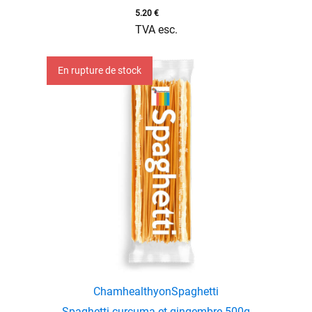
5.20
€
TVA esc.
enu
En rupture de stock
enu
menu
Chamhealthyon
Spaghetti
Spaghetti curcuma et gingembre 500g