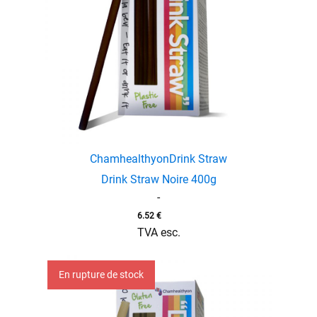
Chamhealthyon
Drink Straw
Drink Straw Noire 400g
-
6.52
€
TVA esc.
En rupture de stock