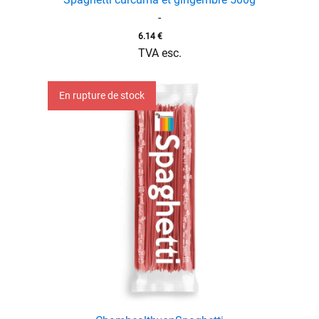
-
6.14
€
TVA esc.
En rupture de stock
menu