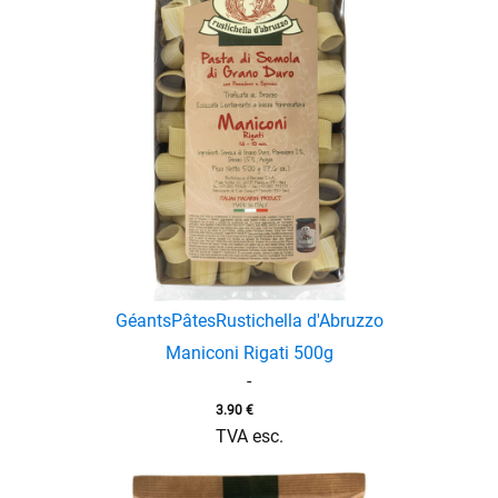
Géants
Pâtes
Rustichella d'Abruzzo
Maniconi Rigati 500g
-
3.90
€
TVA esc.