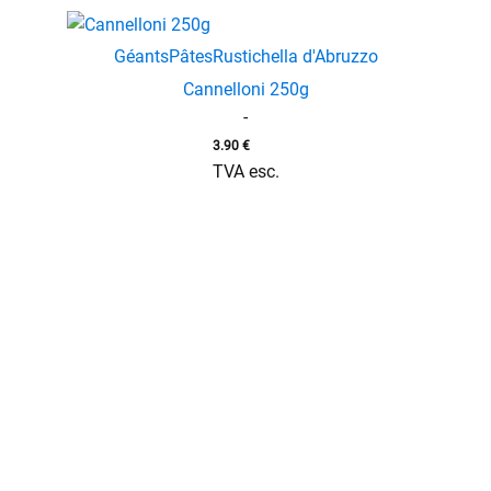
Géants
Pâtes
Rustichella d'Abruzzo
Cannelloni 250g
-
3.90
€
TVA esc.