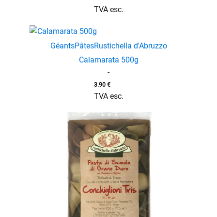
TVA esc.
Géants
Pâtes
Rustichella d'Abruzzo
Calamarata 500g
-
3.90
€
TVA esc.