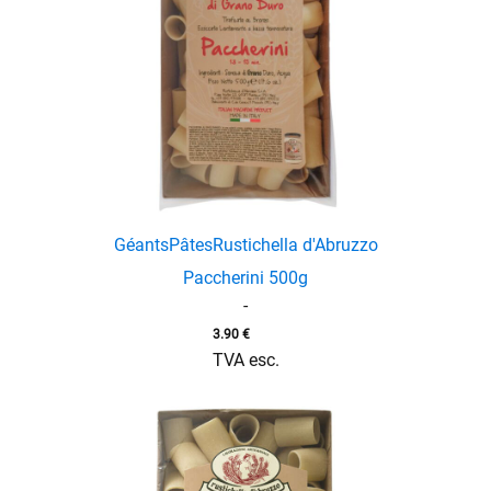
enu
Géants
Pâtes
Rustichella d'Abruzzo
Paccherini 500g
-
3.90
€
enu
TVA esc.
menu