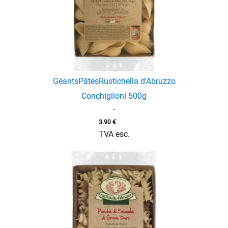
Géants
Pâtes
Rustichella d'Abruzzo
Conchiglioni 500g
-
3.90
€
TVA esc.
enu
menu