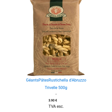
Géants
Pâtes
Rustichella d'Abruzzo
Trivelle 500g
-
3.90
€
TVA esc.