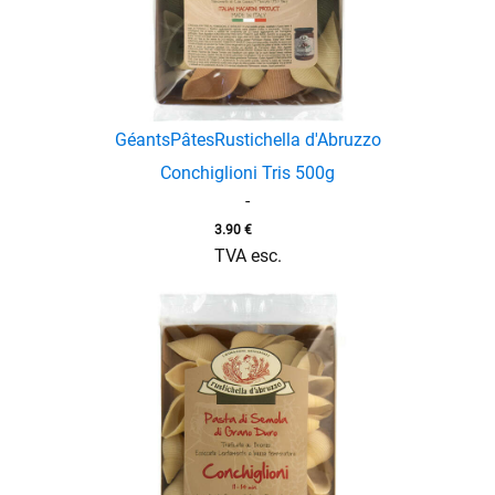
Géants
Pâtes
Rustichella d'Abruzzo
Conchiglioni Tris 500g
-
3.90
€
TVA esc.