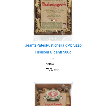
enu
Géants
Pâtes
Rustichella d'Abruzzo
menu
Fusilloni Giganti 500g
-
3.90
€
TVA esc.