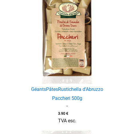
Géants
Pâtes
Rustichella d'Abruzzo
Paccheri 500g
-
3.90
€
TVA esc.