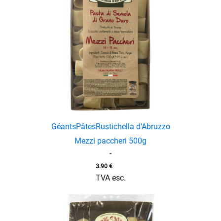
Géants
Pâtes
Rustichella d'Abruzzo
Mezzi paccheri 500g
menu
-
3.90
€
TVA esc.