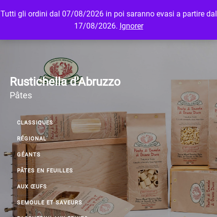
Tutti gli ordini dal 07/08/2026 in poi saranno evasi a partire dal
MENU
LOGIN
17/08/2026.
Ignorer
Rustichella d'Abruzzo
Pâtes
CLASSIQUES
RÉGIONAL
GÉANTS
PÂTES EN FEUILLES
AUX ŒUFS
SEMOULE ET SAVEURS