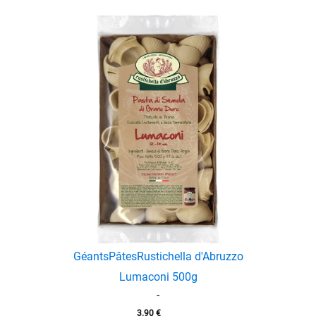
Géants
Pâtes
Rustichella d'Abruzzo
Lumaconi 500g
-
3.90
€