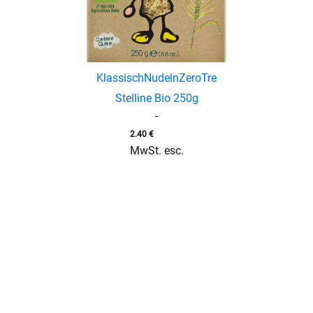
Klassisch
Nudeln
ZeroTre
Stelline Bio 250g
-
2.40
€
MwSt. esc.
enu