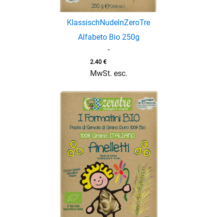
Klassisch
Nudeln
ZeroTre
Alfabeto Bio 250g
-
2.40
€
MwSt. esc.