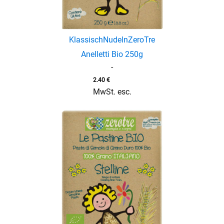
Klassisch
Nudeln
ZeroTre
Anelletti Bio 250g
-
2.40
€
MwSt. esc.
enu
menu
enu
menu