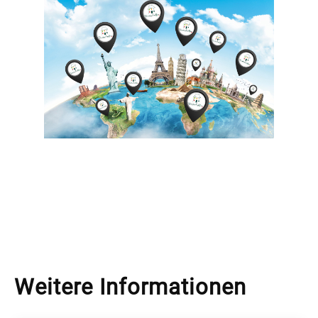
enu
menu
enu
Weitere Informationen
menu