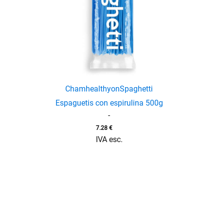
enu
menu
Chamhealthyon
Spaghetti
Espaguetis con espirulina 500g
-
7.28
€
IVA esc.