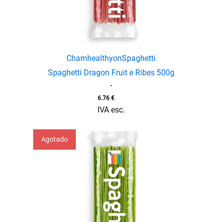
Chamhealthyon
Spaghetti
Spaghetti Dragon Fruit e Ribes 500g
-
6.76
€
IVA esc.
enu
menu
Agotado
enu