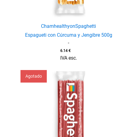
Chamhealthyon
Spaghetti
Espagueti con Cúrcuma y Jengibre 500g
-
6.14
€
IVA esc.
Agotado