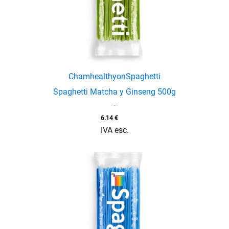
menu
Chamhealthyon
Spaghetti
Spaghetti Matcha y Ginseng 500g
-
6.14
€
IVA esc.
enu