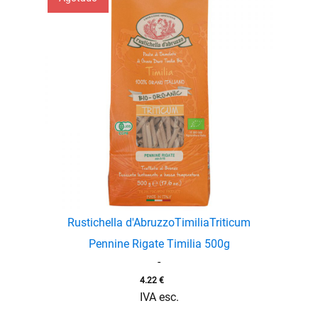
enu
Rustichella d'Abruzzo
Timilia
Triticum
menu
Pennine Rigate Timilia 500g
-
enu
4.22
€
IVA esc.