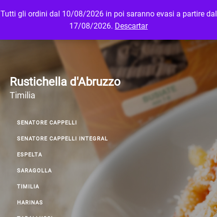
Tutti gli ordini dal 10/08/2026 in poi saranno evasi a partire dal
MENU
LOGIN
17/08/2026.
Descartar
Rustichella d'Abruzzo
Timilia
SENATORE CAPPELLI
SENATORE CAPPELLI INTEGRAL
ESPELTA
SARAGOLLA
TIMILIA
HARINAS