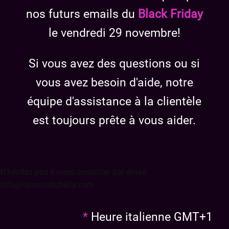
nos futurs emails du
Black Friday
le vendredi 29 novembre!
Si vous avez des questions ou si
vous avez besoin d'aide, notre
équipe d'assistance à la clientèle
est toujours prête à vous aider.
N'hésitez pas à nous contacter par email
enu
info@casarustichella.com
menu
enu
*
Heure italienne GMT+1