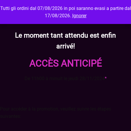
Tutti gli ordini dal 07/08/2026 in poi saranno evasi a partire dal
MENU
LOGIN
17/08/2026.
Ignorer
Le moment tant attendu est enfin
arrivé!
ACCÈS ANTICIPÉ
De 11h00 à minuit le jeudi 28/11/202
4
*
Pour accéder à la promotion, veuillez suivre les étapes
suivantes: