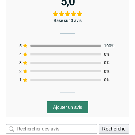
5,0
Basé sur 3 avis
5
100%
4
0%
3
0%
2
0%
1
0%
menu
Ajouter un avis
Recherche