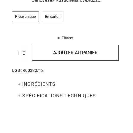
Genovese» Rustichella d'Abruzzo.
Pièce unique
En carton
Effacer
quantité
AJOUTER AU PANIER
de
Chitarra
500g
UGS :
R00320/12
+ INGRÉDIENTS
+ SPÉCIFICATIONS TECHNIQUES