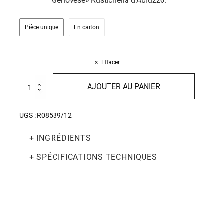
Genovese» Rustichella d'Abruzzo.
Pièce unique
En carton
Effacer
quantité
AJOUTER AU PANIER
de
Chitarrone
500g
UGS :
R08589/12
+ INGRÉDIENTS
+ SPÉCIFICATIONS TECHNIQUES