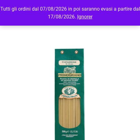
Tutti gli ordini dal 07/08/2026 in poi saranno evasi a partire dal
MENU
LOGIN
17/08/2026.
Ignorer