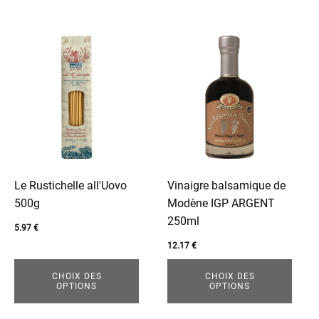
Ce
Ce
produit
produit
a
a
plusieurs
plusieurs
variations.
variations.
Les
Les
options
options
peuvent
peuvent
être
être
Le Rustichelle all'Uovo
Vinaigre balsamique de
choisies
choisies
500g
Modène IGP ARGENT
sur
sur
250ml
5.97
€
la
la
12.17
€
page
page
du
du
CHOIX DES
CHOIX DES
OPTIONS
OPTIONS
produit
produit