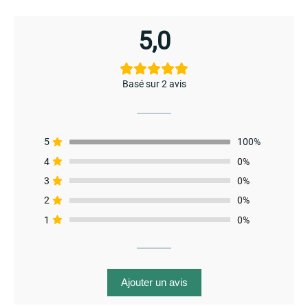
5,0
Basé sur 2 avis
5
100%
4
0%
menu
3
0%
2
0%
1
0%
Ajouter un avis