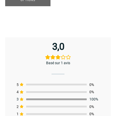
du
produit
3,0
Basé sur 1 avis
menu
5
0%
4
0%
3
100%
2
0%
1
0%