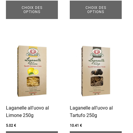
la
la
sur 5
page
page
CHOIX DES
CHOIX DES
OPTIONS
OPTIONS
du
du
produit
produit
Ce
Ce
produit
produit
a
a
plusieurs
plusieurs
variations.
variations.
Les
Les
options
options
peuvent
peuvent
être
être
Laganelle all'uovo al
Laganelle all'uovo al
choisies
choisies
Limone 250g
Tartufo 250g
sur
sur
5.02
€
10.41
€
la
la