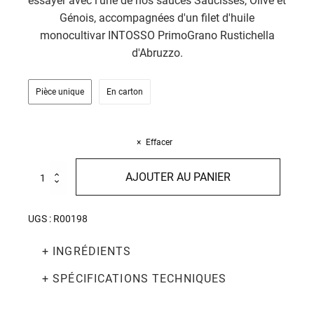
essayer avec l'une de nos sauces Saucisses, Olive et
Génois, accompagnées d'un filet d'huile
monocultivar INTOSSO PrimoGrano Rustichella
d'Abruzzo.
Pièce unique
En carton
Effacer
quantité
AJOUTER AU PANIER
de
Egg
Paglia
UGS :
R00198
e
Fieno
+ INGRÉDIENTS
250g
+ SPÉCIFICATIONS TECHNIQUES