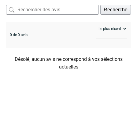
Recherche
enu
0 de 0 avis
Désolé, aucun avis ne correspond à vos sélections
actuelles
enu
menu