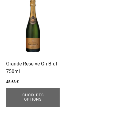
Ce
produit
a
plusieurs
variations.
Les
options
peuvent
être
Grande Reserve Gh Brut
choisies
750ml
sur
48.68
€
la
page
CHOIX DES
OPTIONS
du
produit