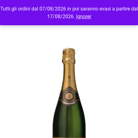
Tutti gli ordini dal 07/08/2026 in poi saranno evasi a partire dal
MENU
LOGIN
17/08/2026.
Ignorer