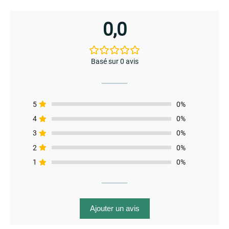
enu
0,0
menu
enu
Basé sur 0 avis
5
0%
4
0%
menu
3
0%
2
0%
1
0%
Ajouter un avis