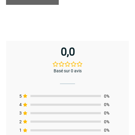
du
produit
0,0
menu
Basé sur 0 avis
5
0%
4
0%
3
0%
2
0%
1
0%