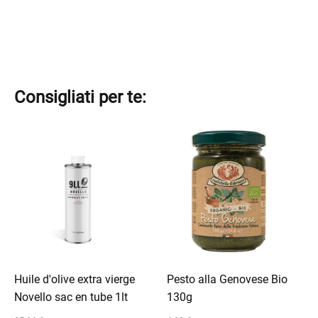
1lt
Consigliati per te:
Ce
Ce
produit
produit
a
a
plusieurs
plusieurs
variations.
variations.
Les
Les
options
options
peuvent
peuvent
être
être
Huile d'olive extra vierge
Pesto alla Genovese Bio
choisies
choisies
Novello sac en tube 1lt
130g
sur
sur