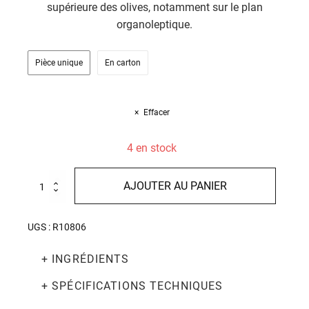
supérieure des olives, notamment sur le plan
organoleptique.
Pièce unique
En carton
Effacer
4 en stock
quantité
AJOUTER AU PANIER
de
Huile
d'olive
UGS :
R10806
extra
vierge
+ INGRÉDIENTS
Novello
sac
en
+ SPÉCIFICATIONS TECHNIQUES
tube