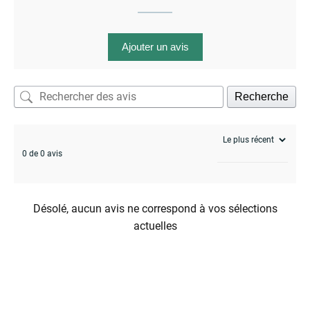
Ajouter un avis
enu
menu
enu
Recherche
0 de 0 avis
Désolé, aucun avis ne correspond à vos sélections
menu
actuelles