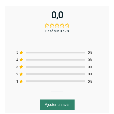
0,0
Basé sur 0 avis
menu
5
0%
4
0%
3
0%
2
0%
1
0%
Ajouter un avis