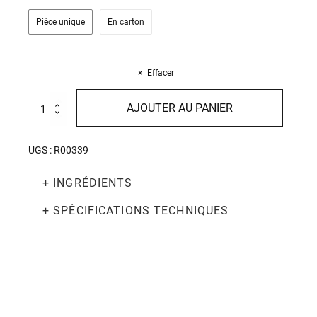
Pièce unique
En carton
Effacer
quantité
AJOUTER AU PANIER
de
Sugo
all'Arrabbiata
UGS :
R00339
Bio
270g
+ INGRÉDIENTS
+ SPÉCIFICATIONS TECHNIQUES