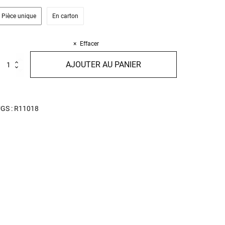
Pièce unique
En carton
Effacer
uantité
AJOUTER AU PANIER
e
ube
agritte
ournée
GS :
R11018
ondiale
es
âtes
025