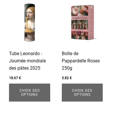
Ce
Ce
produit
produit
a
a
plusieurs
plusieurs
variations.
variations.
Les
Les
options
options
Tube Leonardo -
Boîte de
peuvent
peuvent
Journée mondiale
Pappardelle Roses
être
être
des pâtes 2025
250g
choisies
choisies
sur
sur
18.67
€
5.82
€
la
la
CHOIX DES
CHOIX DES
page
page
OPTIONS
OPTIONS
du
du
produit
produit