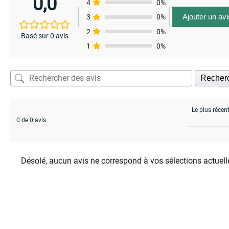
0,0
4
0%
Ajouter un avi
3
0%
2
0%
Basé sur 0 avis
1
0%
Recher
0 de 0 avis
Désolé, aucun avis ne correspond à vos sélections actuell