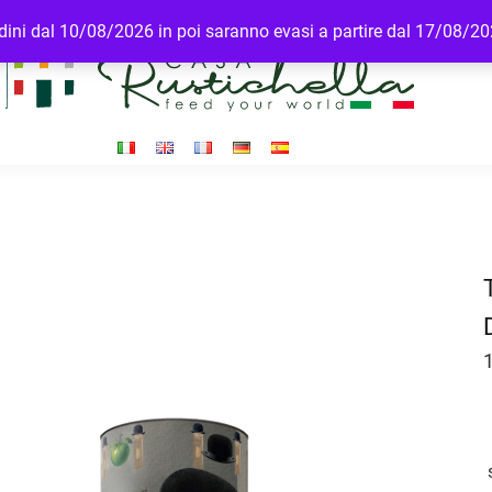
ordini dal 10/08/2026 in poi saranno evasi a partire dal 17/08/2