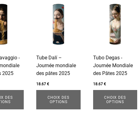
Ce
Ce
produit
produit
a
a
plusieurs
plusieurs
s.
variations.
variations.
Les
Les
options
options
avaggio -
Tube Dalí –
Tubo Degas -
peuvent
peuvent
mondiale
Journée mondiale
Journée Mondiale
être
être
s 2025
des pâtes 2025
des Pâtes 2025
choisies
choisies
sur
sur
18.67
€
18.67
€
la
la
IX DES
CHOIX DES
CHOIX DES
page
page
TIONS
OPTIONS
OPTIONS
du
du
produit
produit