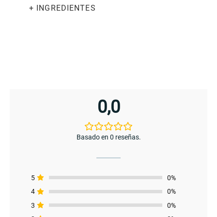
cantidad
+ INGREDIENTES
0,0
Basado en 0 reseñas.
enu
menu
5
0%
4
0%
enu
3
0%