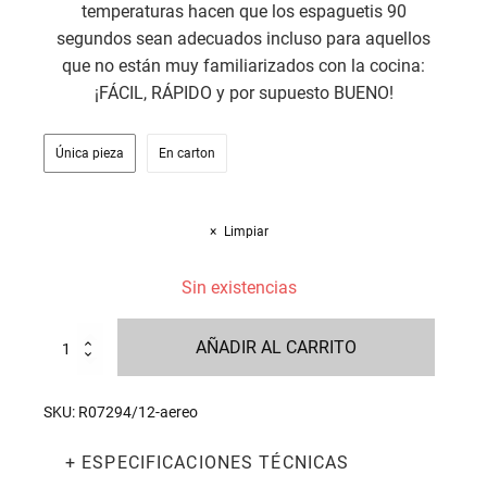
temperaturas hacen que los espaguetis 90
segundos sean adecuados incluso para aquellos
que no están muy familiarizados con la cocina:
¡FÁCIL, RÁPIDO y por supuesto BUENO!
Única pieza
En carton
Limpiar
Sin existencias
Espaguetis
AÑADIR AL CARRITO
90
Seconds
Rapid
SKU:
R07294/12-aereo
300g
-
+ ESPECIFICACIONES TÉCNICAS
Il
Volo