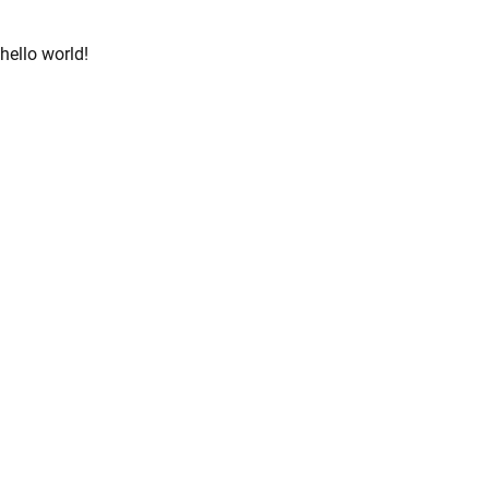
hello world!
enu
menu