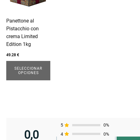
variantes.
Las
opciones
Panettone al
se
Pistacchio con
pueden
crema Limited
elegir
Edition 1kg
en
la
49.28
€
página
SELECCIONAR
de
OPCIONES
producto
enu
enu
enu
5
0%
enu
0,0
4
0%