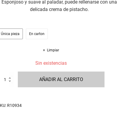
Esponjoso y suave al paladar, puede rellenarse con una
delicada crema de pistacho.
Única pieza
En carton
Limpiar
Sin existencias
anettone
AÑADIR AL CARRITO
l
istacchio
on
rema
imited
KU:
R10934
dition
kg
antidad