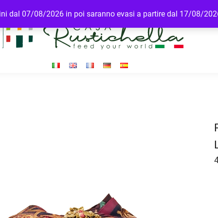
rdini dal 07/08/2026 in poi saranno evasi a partire dal 17/08/20