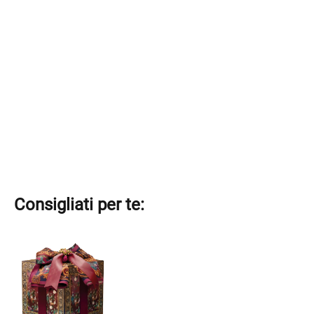
Consigliati per te:
Este
producto
tiene
múltiples