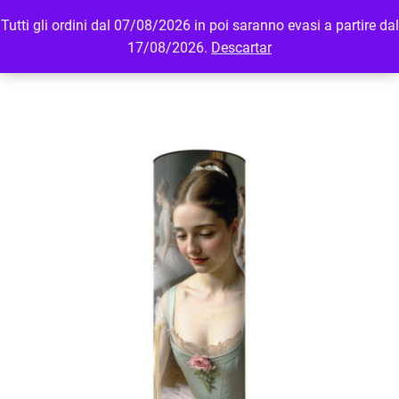
Tutti gli ordini dal 07/08/2026 in poi saranno evasi a partire dal
MENU
LOGIN
17/08/2026.
Descartar