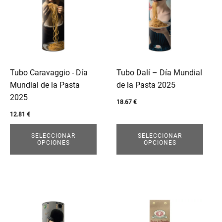
múltiples
múltiples
variantes.
variantes.
Las
Las
opciones
opciones
se
se
pueden
pueden
Tubo Caravaggio - Día
Tubo Dalí – Día Mundial
elegir
elegir
Mundial de la Pasta
de la Pasta 2025
en
en
2025
18.67
€
la
la
12.81
€
página
página
de
de
SELECCIONAR
SELECCIONAR
OPCIONES
OPCIONES
producto
producto
Este
Este
producto
producto