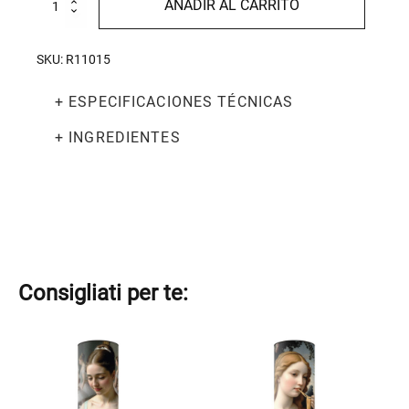
AÑADIR AL CARRITO
Degas
-
Día
SKU:
R11015
Mundial
de
+ ESPECIFICACIONES TÉCNICAS
la
Pasta
2025
+ INGREDIENTES
cantidad
Consigliati per te:
Este
Este
producto
producto
tiene
tiene