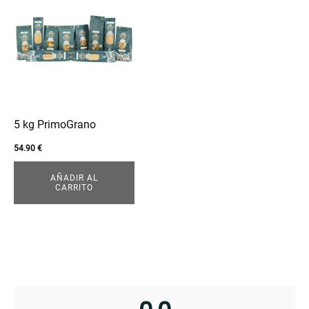
enu
5 kg PrimoGrano
54.90
€
AÑADIR AL
CARRITO
enu
menu