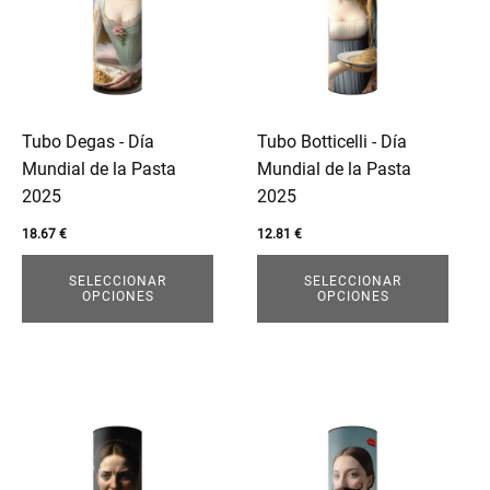
múltiples
múltiples
variantes.
variantes.
Las
Las
opciones
opciones
se
se
pueden
pueden
Tubo Degas - Día
Tubo Botticelli - Día
elegir
elegir
Mundial de la Pasta
Mundial de la Pasta
en
en
2025
2025
la
la
18.67
€
12.81
€
página
página
de
de
SELECCIONAR
SELECCIONAR
OPCIONES
OPCIONES
producto
producto
Este
Este
producto
producto
tiene
tiene