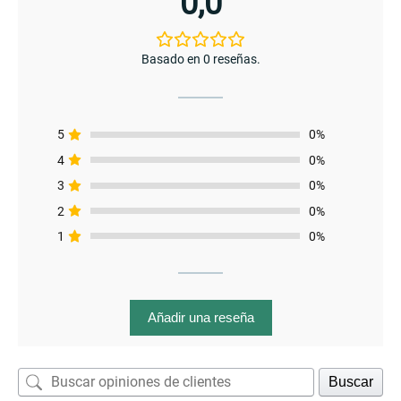
0,0
Basado en 0 reseñas.
5
0%
4
0%
3
0%
2
0%
1
0%
menu
Añadir una reseña
Buscar