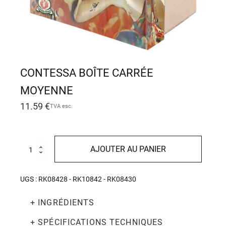
CONTESSA BOÎTE CARRÉE
MOYENNE
11.59
€
TVA esc.
quantité
AJOUTER AU PANIER
de
Contessa
boîte
UGS :
RK08428 - RK10842 - RK08430
carrée
moyenne
+ INGRÉDIENTS
+ SPÉCIFICATIONS TECHNIQUES