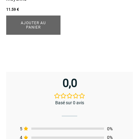
11.59
€
AJOUTER AU
PANIER
0,0
Basé sur 0 avis
enu
menu
enu
5
0%
4
0%