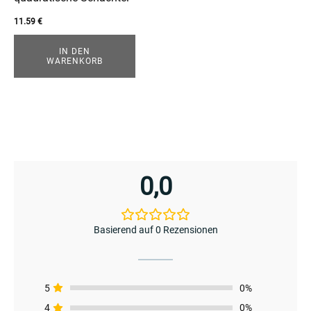
11.59
€
IN DEN
WARENKORB
0,0
Basierend auf 0 Rezensionen
enu
menu
enu
5
0%
4
0%