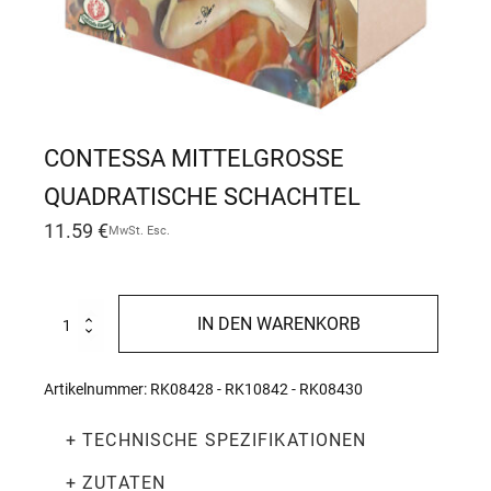
CONTESSA MITTELGROSSE Q
UADRATISCHE SCHACHTEL
11.59
€
MwSt. Esc.
Contessa
IN DEN WARENKORB
mittelgroße
quadratische
Schachtel
Artikelnummer:
RK08428 - RK10842 - RK08430
Menge
+ TECHNISCHE SPEZIFIKATIONEN
+ ZUTATEN