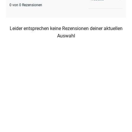
0 von 0 Rezensionen
enu
Leider entsprechen keine Rezensionen deiner aktuellen
Auswahl
enu
menu