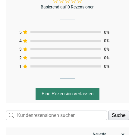
Basierend auf 0 Rezensionen
enu
5
0%
4
0%
3
0%
menu
2
0%
1
0%
Eine Rezension verfassen
Suche