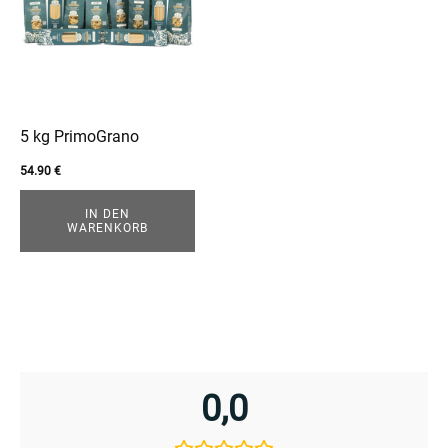
5 kg PrimoGrano
54.90
€
IN DEN
WARENKORB
0,0
enu
menu