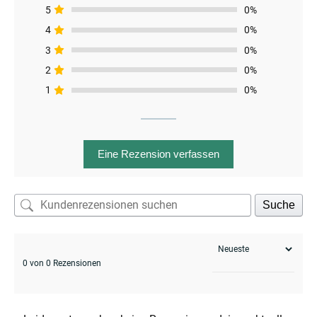
5
0%
4
0%
3
0%
2
0%
1
0%
enu
menu
enu
Eine Rezension verfassen
Suche
menu
0 von 0 Rezensionen