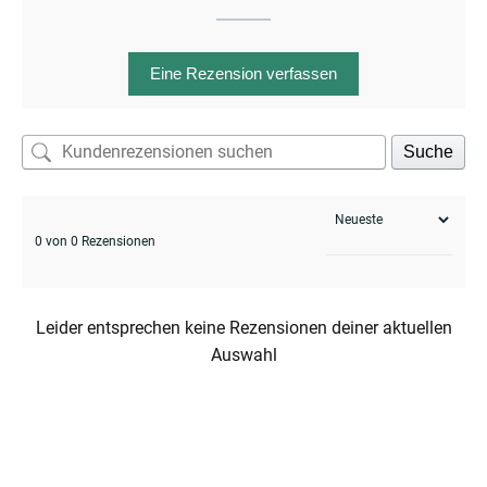
Eine Rezension verfassen
enu
menu
enu
Suche
0 von 0 Rezensionen
menu
Leider entsprechen keine Rezensionen deiner aktuellen
Auswahl