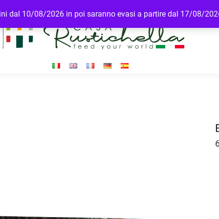
rdini dal 10/08/2026 in poi saranno evasi a partire dal 17/08/20