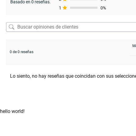
Basado en 0 reseñas.
1
0%
enu
enu
enu
enu
0 de 0 reseñas
Lo siento, no hay reseñas que coincidan con sus seleccion
hello world!