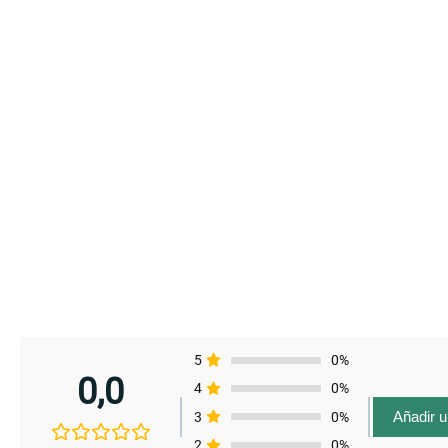
5
0%
0,0
4
0%
Añadir 
3
0%
2
0%