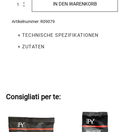
High
IN DEN WARENKORB
Protein
Penne
Rigate
Artikelnummer:
R09079
50g
Menge
+ TECHNISCHE SPEZIFIKATIONEN
+ ZUTATEN
Consigliati per te:
Dieses
Dieses
Produkt
Produkt
weist
weist