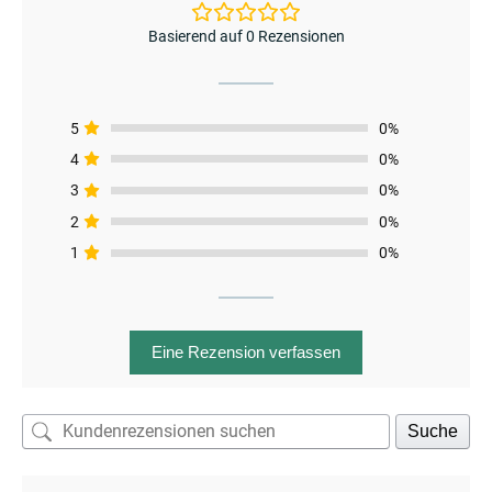
Basierend auf 0 Rezensionen
enu
menu
5
0%
4
0%
3
0%
2
0%
1
0%
Eine Rezension verfassen
Suche