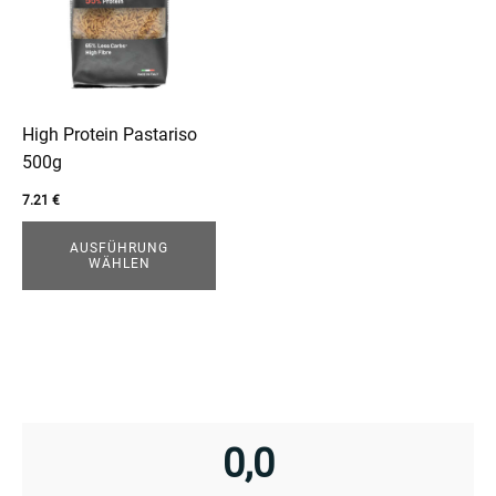
Varianten
auf.
Die
Optionen
können
High Protein Pastariso
auf
500g
der
7.21
€
Produktseite
gewählt
AUSFÜHRUNG
WÄHLEN
werden
enu
0,0