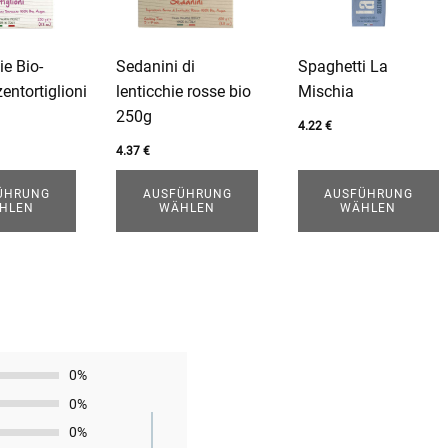
n
Varianten
Varianten
auf.
auf.
Die
Die
ie Bio-
Sedanini di
Spaghetti La
Optionen
Optionen
entortiglioni
lenticchie rosse bio
Mischia
können
können
250g
auf
auf
4.22
€
der
der
4.37
€
ite
Produktseite
Produktseite
ÜHRUNG
AUSFÜHRUNG
AUSFÜHRUNG
gewählt
gewählt
HLEN
WÄHLEN
WÄHLEN
werden
werden
0%
0%
0%