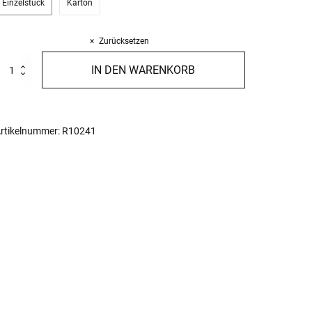
Einzelstück
Karton
Zurücksetzen
e
IN DEN WARENKORB
irtù
on
rano
arzuolo
00g
rtikelnummer:
R10241
enge