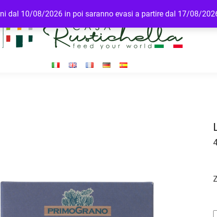
dini dal 10/08/2026 in poi saranno evasi a partire dal 17/08/202
Z