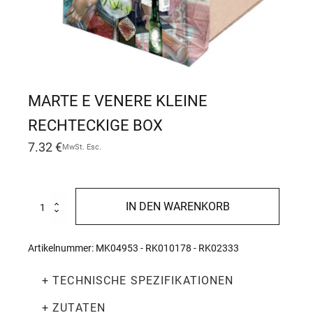
MARTE E VENERE KLEINE
RECHTECKIGE BOX
7.32
€
MwSt. Esc.
Marte
IN DEN WARENKORB
e
Venere
kleine
Artikelnummer:
MK04953 - RK010178 - RK02333
rechteckige
Box
+ TECHNISCHE SPEZIFIKATIONEN
Menge
+ ZUTATEN