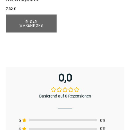
7.32
€
IN DEN
WARENKORB
0,0
Basierend auf 0 Rezensionen
enu
menu
enu
5
0%
4
0%