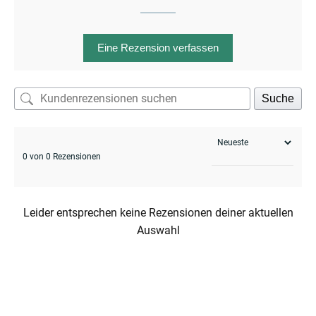
Eine Rezension verfassen
enu
menu
enu
Suche
0 von 0 Rezensionen
menu
Leider entsprechen keine Rezensionen deiner aktuellen
Auswahl