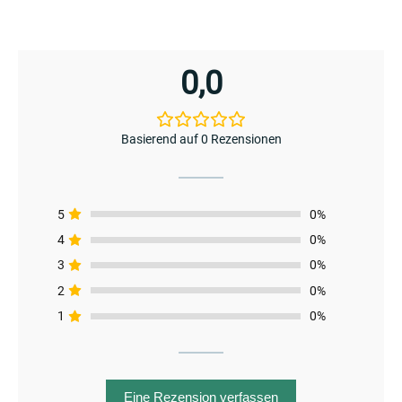
enu
menu
0,0
enu
Basierend auf 0 Rezensionen
5
0%
menu
4
0%
3
0%
2
0%
1
0%
Eine Rezension verfassen