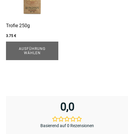
auf.
Die
enu
Optionen
menu
können
Trofie 250g
auf
3.75
€
der
Produktseite
AUSFÜHRUNG
WÄHLEN
gewählt
werden
0,0
Basierend auf 0 Rezensionen