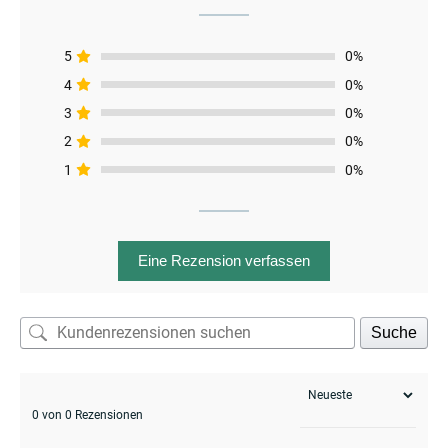
menu
5
0%
4
0%
3
0%
2
0%
1
0%
Eine Rezension verfassen
Suche
0 von 0 Rezensionen