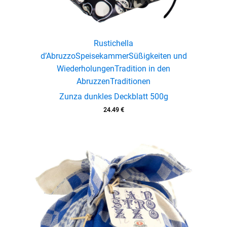
Rustichella
d’Abruzzo
Speisekammer
Süßigkeiten und
Wiederholungen
Tradition in den
Abruzzen
Traditionen
Zunza dunkles Deckblatt 500g
24.49
€
menu