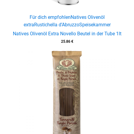
Für dich empfohlen
Natives Olivenöl
extra
Rustichella d’Abruzzo
Speisekammer
Natives Olivenöl Extra Novello Beutel in der Tube 1lt
25.86
€