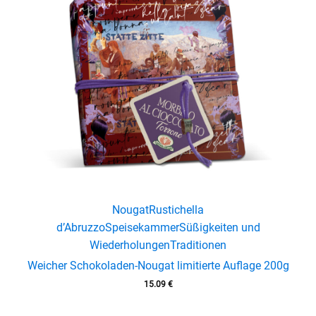
Nougat
Rustichella
d’Abruzzo
Speisekammer
Süßigkeiten und
Wiederholungen
Traditionen
Weicher Schokoladen-Nougat limitierte Auflage 200g
15.09
€