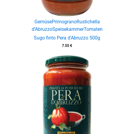
Gemüse
Primograno
Rustichella
d’Abruzzo
Speisekammer
Tomaten
Sugo finto Pera d'Abruzzo 500g
7.55
€