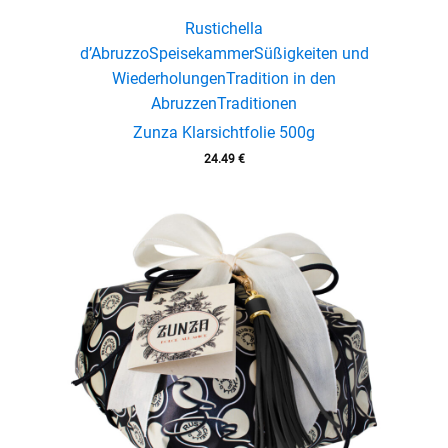
Rustichella
d’Abruzzo
Speisekammer
Süßigkeiten und
Wiederholungen
Tradition in den
Abruzzen
Traditionen
Zunza Klarsichtfolie 500g
24.49
€
enu
menu