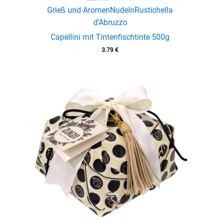
Grieß und Aromen
Nudeln
Rustichella
d’Abruzzo
Capellini mit Tintenfischtinte 500g
3.79
€
menu
enu