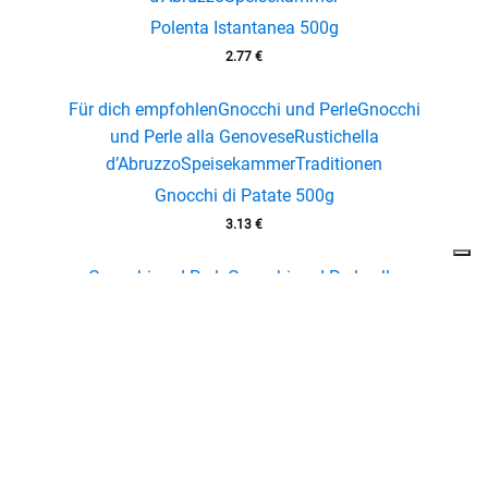
Riso Arborio 1Kg
6.84
€
Reis
Rustichella d’Abruzzo
Speisekammer
Riso Vialone Nano 1Kg