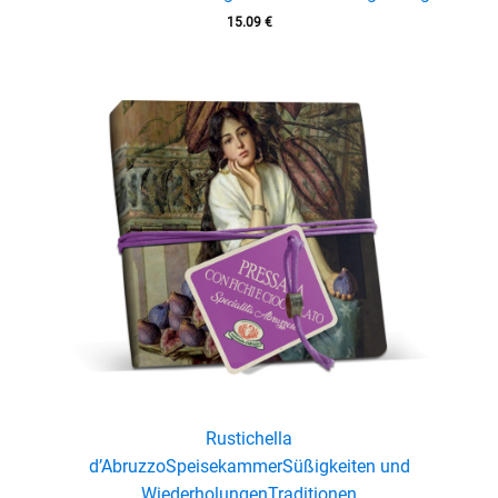
15.09
€
Rustichella
d’Abruzzo
Speisekammer
Süßigkeiten und
Wiederholungen
Traditionen