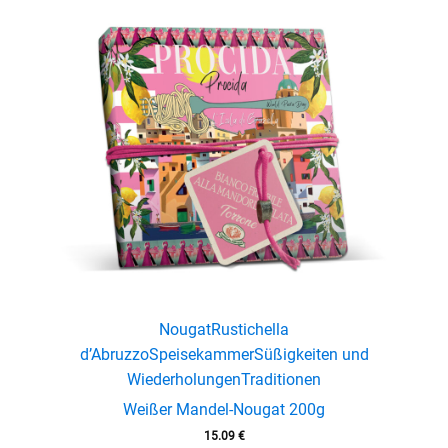
Nougat
Rustichella
d’Abruzzo
Speisekammer
Süßigkeiten und
Wiederholungen
Traditionen
Weißer Mandel-Nougat 200g
15.09
€