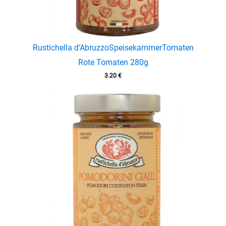
Rustichella d’Abruzzo
Speisekammer
Tomaten
Rote Tomaten 280g
3.20
€