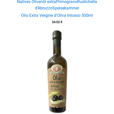
Natives Olivenöl extra
Primograno
Rustichella
d’Abruzzo
Speisekammer
Olio Extra Vergine d'Oliva Intosso 500ml
24.02
€