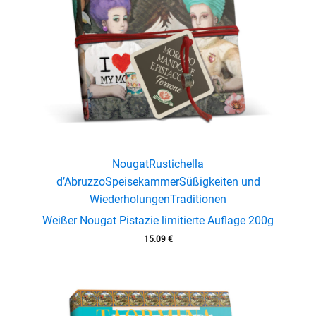
Nougat
Rustichella
d’Abruzzo
Speisekammer
Süßigkeiten und
Wiederholungen
Traditionen
Weißer Nougat Pistazie limitierte Auflage 200g
15.09
€