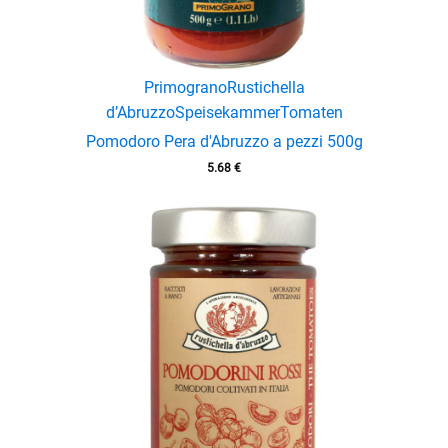
Primograno
Rustichella
d’Abruzzo
Speisekammer
Tomaten
Pomodoro Pera d'Abruzzo a pezzi 500g
5.68
€