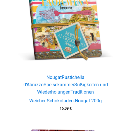
Nougat
Rustichella
d’Abruzzo
Speisekammer
Süßigkeiten und
Wiederholungen
Traditionen
Weicher Schokoladen-Nougat 200g
15.09
€