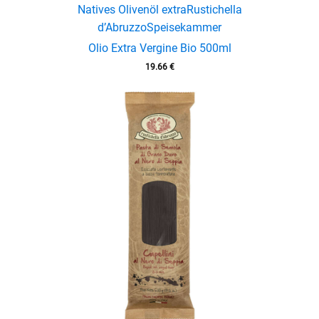
Natives Olivenöl extra
Rustichella
d’Abruzzo
Speisekammer
Olio Extra Vergine Bio 500ml
19.66
€
enu
menu
enu