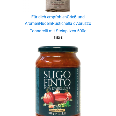
Für dich empfohlen
Grieß und
Aromen
Nudeln
Rustichella d’Abruzzo
Tonnarelli mit Steinpilzen 500g
5.53
€