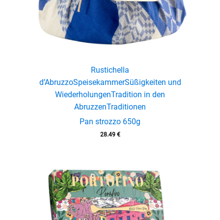
Rustichella
d’Abruzzo
Speisekammer
Süßigkeiten und
Wiederholungen
Tradition in den
Abruzzen
Traditionen
Pan strozzo 650g
28.49
€