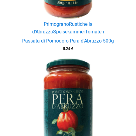
Primograno
Rustichella
d’Abruzzo
Speisekammer
Tomaten
Passata di Pomodoro Pera d'Abruzzo 500g
5.24
€