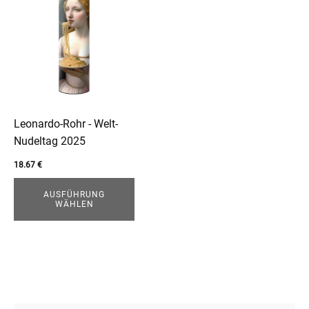
Produkt
weist
mehrere
Varianten
auf.
Die
Optionen
können
Leonardo-Rohr - Welt-
auf
Nudeltag 2025
enu
der
18.67
€
Produktseite
menu
gewählt
AUSFÜHRUNG
enu
WÄHLEN
werden
menu