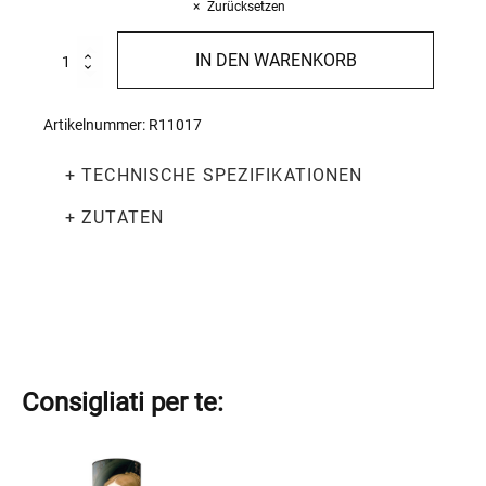
Zurücksetzen
Leonardo-
IN DEN WARENKORB
Rohr
-
Welt-
Artikelnummer:
R11017
Nudeltag
2025
+ TECHNISCHE SPEZIFIKATIONEN
Menge
+ ZUTATEN
Consigliati per te:
Dieses