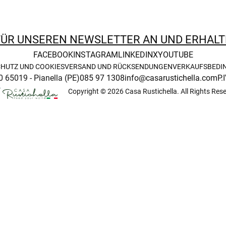
FÜR UNSEREN NEWSLETTER AN UND ERHALT
FACEBOOK
INSTAGRAM
LINKEDIN
X
YOUTUBE
HUTZ UND COOKIES
VERSAND UND RÜCKSENDUNGEN
VERKAUFSBEDI
0 65019 - Pianella (PE)
085 97 1308
info@casarustichella.com
P.
Copyright © 2026 Casa Rustichella. All Rights Res