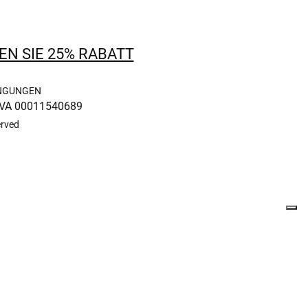
EN SIE 25% RABATT
NGUNGEN
IVA 00011540689
erved