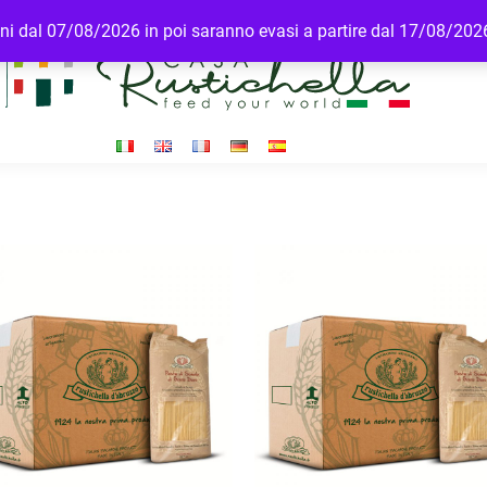
dini dal 07/08/2026 in poi saranno evasi a partire dal 17/08/202