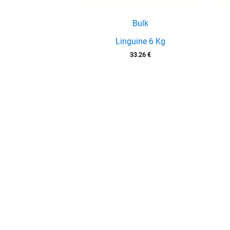
Bulk
Linguine 6 Kg
33.26
€
enu