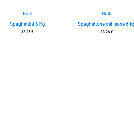
Bulk
Bulk
Spaghettini 6 Kg
Spaghettone del leone 6 K
33.26
€
33.26
€