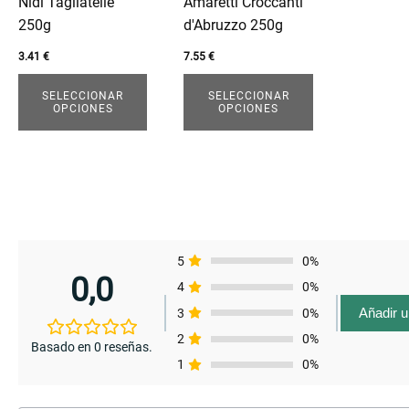
Nidi Tagliatelle
Amaretti Croccanti
enu
se
se
250g
d'Abruzzo 250g
pueden
pueden
elegir
elegir
3.41
€
7.55
€
enu
enu
en
en
SELECCIONAR
SELECCIONAR
la
la
OPCIONES
OPCIONES
enu
página
página
de
de
producto
producto
5
0%
0,0
4
0%
Añadir 
3
0%
2
0%
Basado en 0 reseñas.
1
0%