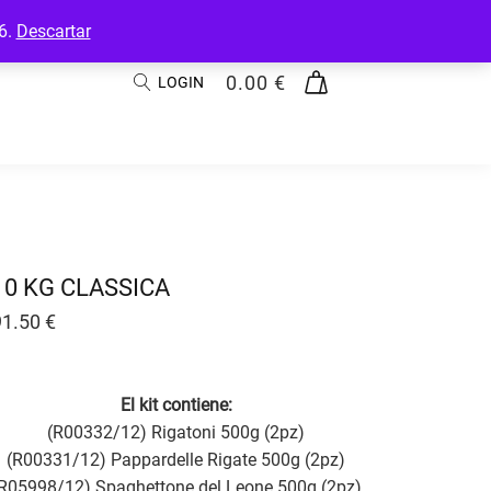
26.
Descartar
0.00
€
LOGIN
10 KG CLASSICA
91.50
€
El kit contiene:
(R00332/12) Rigatoni 500g (2pz)
(R00331/12) Pappardelle Rigate 500g (2pz)
R05998/12) Spaghettone del Leone 500g (2pz)