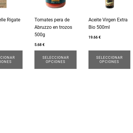
.
variantes.
variantes.
Las
Las
opciones
opciones
lle Rigate
Tomates pera de
Aceite Virgen Extra
se
se
Abruzzo en trozos
Bio 500ml
pueden
pueden
500g
elegir
elegir
19.66
€
en
en
5.68
€
la
la
CCIONAR
SELECCIONAR
SELECCIONAR
página
página
IONES
OPCIONES
OPCIONES
de
de
producto
producto