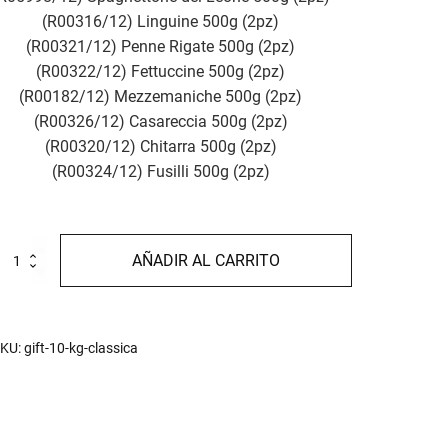
(R00316/12) Linguine 500g (2pz)
(R00321/12) Penne Rigate 500g (2pz)
(R00322/12) Fettuccine 500g (2pz)
(R00182/12) Mezzemaniche 500g (2pz)
(R00326/12) Casareccia 500g (2pz)
(R00320/12) Chitarra 500g (2pz)
(R00324/12) Fusilli 500g (2pz)
0
AÑADIR AL CARRITO
g
lassica
antidad
KU:
gift-10-kg-classica