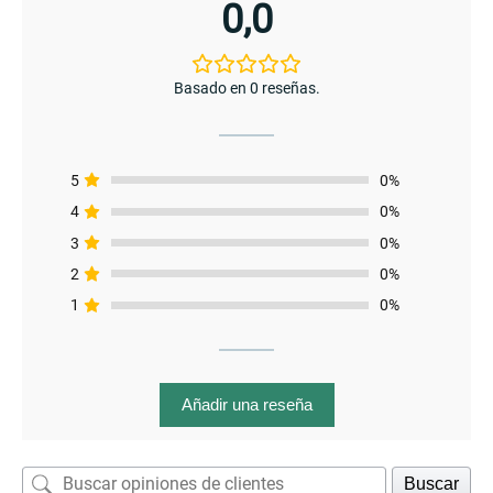
0,0
Basado en 0 reseñas.
5
0%
4
0%
3
0%
enu
2
0%
menu
1
0%
enu
Añadir una reseña
Buscar
menu